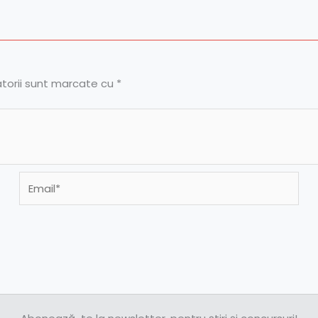
atorii sunt marcate cu
*
Email*