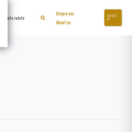
Despre noi
SHO
Auto rulate
Search
P
About us