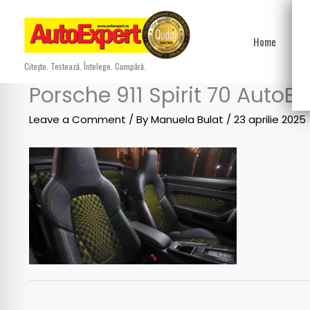
Skip
to
Home
Ști
content
Citește. Testează. Întelege. Cumpără.
Porsche 911 Spirit 70 AutoEx
Leave a Comment
/ By
Manuela Bulat
/
23 aprilie 2025