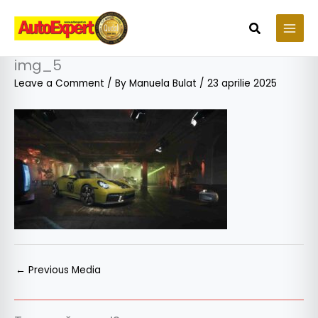
Skip
to
Search
content
img_5
Leave a Comment
/ By
Manuela Bulat
/
23 aprilie 2025
←
Previous Media