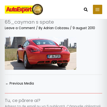
Skip
to
Search
content
65_cayman s spate
Leave a Comment
/ By
Adrian Cobzasu
/
9 august 2010
←
Previous Media
Tu, ce părere ai?
Adresa ta de email nu va fi publicată.
Câmpurile obligatorii