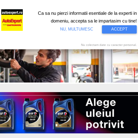
Ca sa nu pierzi informatii esentiale de la experti in
ri
Test drive
Eco
Motorsport
Proiecte speciale
Video
domeniu, accepta sa le impartasim cu tine!
NU, MULTUMESC
ACCEPT
Nu colectam date cu caracter personal.