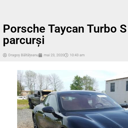
Porsche Taycan Turbo S 
parcurși
Dragoș Băltățeanu
mai 23, 2020
10:43 am