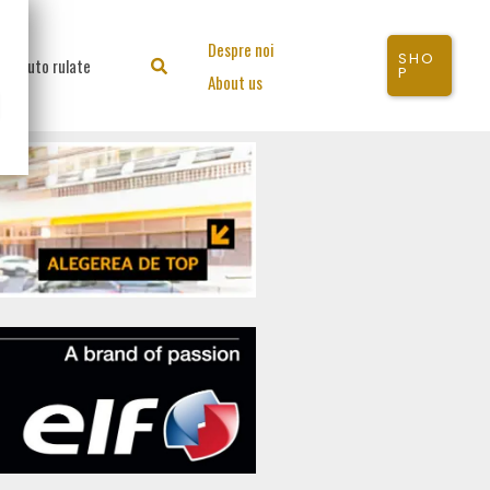
Despre noi
SHO
Auto rulate
Search
P
About us