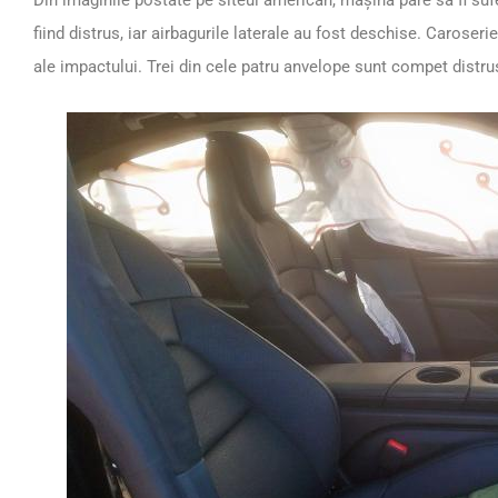
fiind distrus, iar airbagurile laterale au fost deschise. Caroseri
ale impactului. Trei din cele patru anvelope sunt compet distru