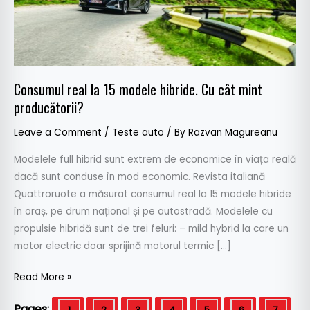
cât
mint
producătorii?
Consumul real la 15 modele hibride. Cu cât mint
producătorii?
Leave a Comment
/
Teste auto
/ By
Razvan Magureanu
Modelele full hibrid sunt extrem de economice în viața reală
dacă sunt conduse în mod economic. Revista italiană
Quattroruote a măsurat consumul real la 15 modele hibride
în oraș, pe drum național și pe autostradă. Modelele cu
propulsie hibridă sunt de trei feluri: – mild hybrid la care un
motor electric doar sprijină motorul termic […]
Read More »
Pages:
1
2
3
4
5
6
7