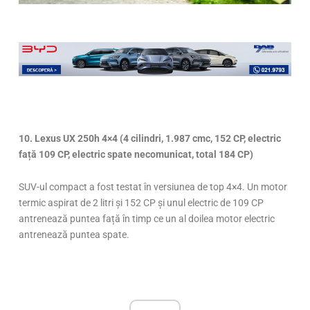
Page
,
Page
,
Page
,
Page
,
Page
,
Page
,
Page
,
Page
,
Page
,
Page
,
Page
,
Page
,
Page
,
Page
,
Page
10. Lexus UX 250h 4×4 (4 cilindri, 1.987 cmc, 152 CP, electric
față 109 CP, electric spate necomunicat, total 184 CP)
SUV-ul compact a fost testat în versiunea de top 4×4. Un motor
termic aspirat de 2 litri și 152 CP și unul electric de 109 CP
antrenează puntea față în timp ce un al doilea motor electric
antrenează puntea spate.