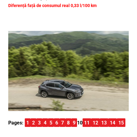
Diferență față de consumul real 0,33 l/100 km
Pages:
1
2
3
4
5
6
7
8
9
10
11
12
13
14
15