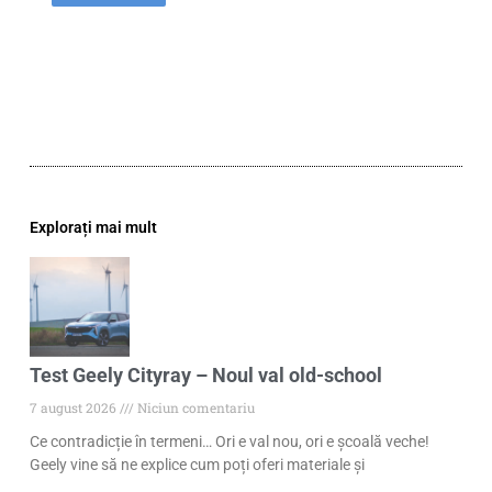
Explorați mai mult
Test Geely Cityray – Noul val old-school
7 august 2026
Niciun comentariu
Ce contradicție în termeni… Ori e val nou, ori e școală veche!
Geely vine să ne explice cum poți oferi materiale și