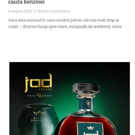
cauza benzinei
6 august 2026
Niciun comentariu
Vara este sezonul în care românii petrec cel mai mult timp la
volan – drumuri lungi spre mare, escapade de weekend, vizite