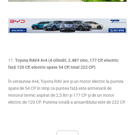
Page
,
Page
,
Page
,
Page
,
Page
,
Page
,
Page
,
Page
,
Page
,
Page
,
Page
,
Page
,
Page
,
Page
,
Page
11.
Toyota RAV4 4×4
(4 cilindri, 2.487 cmc, 177 CP, electric
față 120 CP, electric spate 54 CP, total 222 CP)
În versiunea 4×4, Toyota RAV are și un motor electric la puntea
spate de 54 CP în timp ce puntea față este antrenată de
motorul termic aspirat de 2,5 litri și 177 CP și de un motor
electric de 120 CP. Puterea totală a ansamblului este de 222 CP.