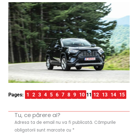
Pages:
1
2
3
4
5
6
7
8
9
10
11
12
13
14
15
Tu, ce părere ai?
Adresa ta de email nu va fi publicată.
Câmpurile
obligatorii sunt marcate cu
*