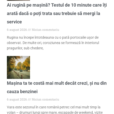
Ai rugină pe mașină? Testul de 10 minute care îți
arată dacă o poți trata sau trebuie să mergi la
service
6 august 2026
Niciun comentariu
Rugina nu începe întotdeauna cu o pată portocalie ușor de
observat. De multe ori, coroziunea se formează în interiorul
pragurilor, sub chedere,
Mașina ta te costă mai mult decât crezi, și nu din
cauza benzinei
6 august 2026
Niciun comentariu
Vara este sezonul în care românii petrec cel mai mult timp la
volan – drumuri lungi spre mare, escapade de weekend, vizite