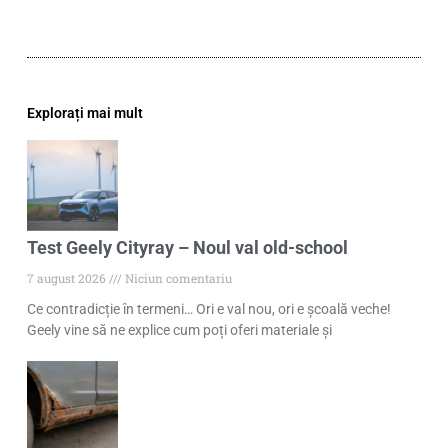
Explorați mai mult
Test Geely Cityray – Noul val old-school
7 august 2026
Niciun comentariu
Ce contradicție în termeni… Ori e val nou, ori e școală veche!
Geely vine să ne explice cum poți oferi materiale și