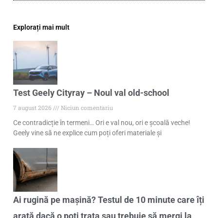
Explorați mai mult
Test Geely Cityray – Noul val old-school
7 august 2026
Niciun comentariu
Ce contradicție în termeni… Ori e val nou, ori e școală veche!
Geely vine să ne explice cum poți oferi materiale și
Ai rugină pe mașină? Testul de 10 minute care îți
arată dacă o poți trata sau trebuie să mergi la