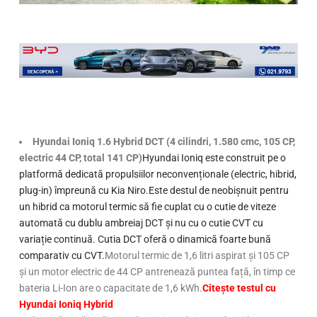
Page
,
Page
,
Page
,
Page
,
Page
,
Page
,
Page
,
Page
,
Page
,
Page
,
Page
,
Page
,
Page
,
Page
,
Page
Hyundai Ioniq 1.6 Hybrid DCT (4 cilindri, 1.580 cmc, 105 CP,
electric 44 CP, total 141 CP)
Hyundai Ioniq este construit pe o
platformă dedicată propulsiilor neconvenționale (electric, hibrid,
plug-in) împreună cu Kia Niro.
Este destul de neobișnuit pentru
un hibrid ca motorul termic să fie cuplat cu o cutie de viteze
automată cu dublu ambreiaj DCT și nu cu o cutie CVT cu
variație continuă. Cutia DCT oferă o dinamică foarte bună
comparativ cu CVT.
Motorul termic de 1,6 litri aspirat și 105 CP
și un motor electric de 44 CP antrenează puntea față, în timp ce
bateria Li-Ion are o capacitate de 1,6 kWh.
Citește testul cu
Hyundai Ioniq Hybrid