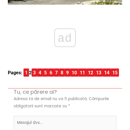
ad
Pages:
1
2
3
4
5
6
7
8
9
10
11
12
13
14
15
Tu, ce părere ai?
Adresa ta de email nu va fi publicată.
Câmpurile
obligatorii sunt marcate cu
*