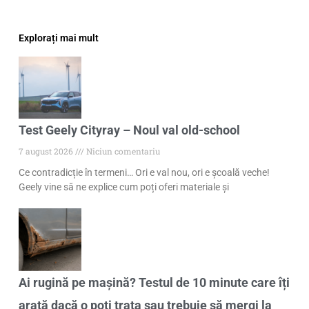
Explorați mai mult
Test Geely Cityray – Noul val old-school
7 august 2026
Niciun comentariu
Ce contradicție în termeni… Ori e val nou, ori e școală veche!
Geely vine să ne explice cum poți oferi materiale și
Ai rugină pe mașină? Testul de 10 minute care îți
arată dacă o poți trata sau trebuie să mergi la