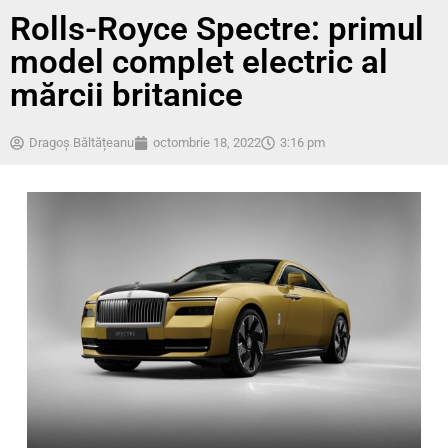
Rolls-Royce Spectre: primul
model complet electric al
mărcii britanice
Dragoș Băltățeanu
octombrie 18, 2022
3:16 pm