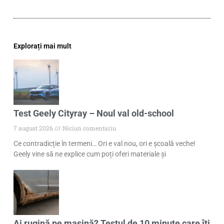
Explorați mai mult
Test Geely Cityray – Noul val old-school
7 august 2026
Niciun comentariu
Ce contradicție în termeni… Ori e val nou, ori e școală veche!
Geely vine să ne explice cum poți oferi materiale și
Ai rugină pe mașină? Testul de 10 minute care îți