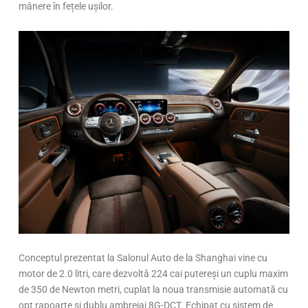
mânere în fețele ușilor.
Conceptul prezentat la Salonul Auto de la Shanghai vine cu
motor de 2.0 litri, care dezvoltă 224 cai putereși un cuplu maxim
de 350 de Newton metri, cuplat la noua transmisie automată cu
opt rapoarte și dublu ambreiaj 8G-DCT. Echipat cu sistem de