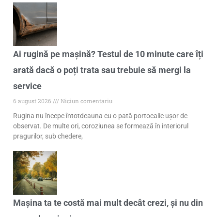
Ai rugină pe mașină? Testul de 10 minute care îți
arată dacă o poți trata sau trebuie să mergi la
service
6 august 2026
Niciun comentariu
Rugina nu începe întotdeauna cu o pată portocalie ușor de
observat. De multe ori, coroziunea se formează în interiorul
pragurilor, sub chedere,
Mașina ta te costă mai mult decât crezi, și nu din