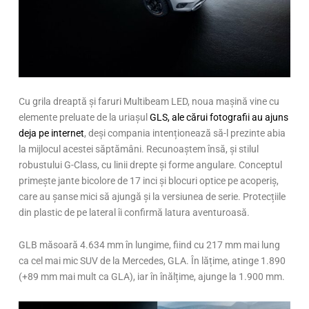
Cu grila dreaptă și faruri Multibeam LED, noua mașină vine cu
elemente preluate de la uriașul
GLS, ale cărui fotografii au ajuns
deja pe internet
, deși compania intenționează să-l prezinte abia
la mijlocul acestei săptămâni. Recunoaștem însă, și stilul
robustului G-Class, cu linii drepte și forme angulare. Conceptul
primește jante bicolore de 17 inci și blocuri optice pe acoperiș,
care au șanse mici să ajungă și la versiunea de serie. Protecțiile
din plastic de pe lateral îi confirmă latura aventuroasă.
GLB măsoară 4.634 mm în lungime, fiind cu 217 mm mai lung
ca cel mai mic SUV de la Mercedes, GLA. În lățime, atinge 1.890
(+89 mm mai mult ca GLA), iar în înălțime, ajunge la 1.900 mm.