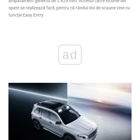
ampatament generos de 2.829 mm. Accesul către locurile din
spate se realizează facil, pentru că rândul doi de scaune vine cu
funcție Easy Entry.
ad