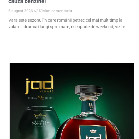
cauza benzinei
6 august 2026
Niciun comentariu
Vara este sezonul în care românii petrec cel mai mult timp la
volan – drumuri lungi spre mare, escapade de weekend, vizite