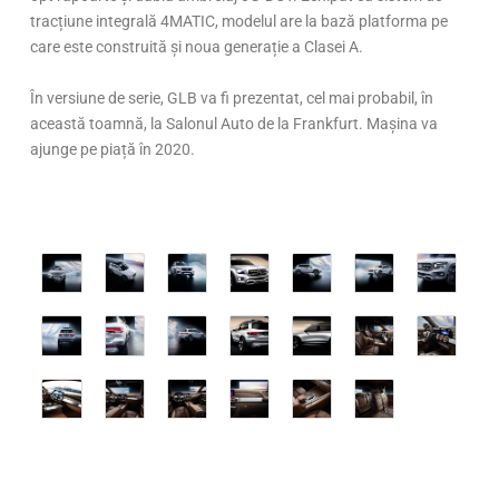
tracțiune integrală 4MATIC, modelul are la bază platforma pe
care este construită și noua generație a Clasei A.
În versiune de serie, GLB va fi prezentat, cel mai probabil, în
această toamnă, la Salonul Auto de la Frankfurt. Mașina va
ajunge pe piață în 2020.