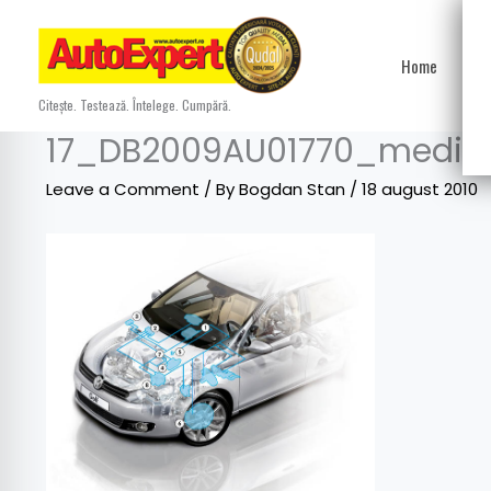
Skip
to
Home
Ști
content
Citește. Testează. Întelege. Cumpără.
17_DB2009AU01770_medi
Leave a Comment
/ By
Bogdan Stan
/
18 august 2010