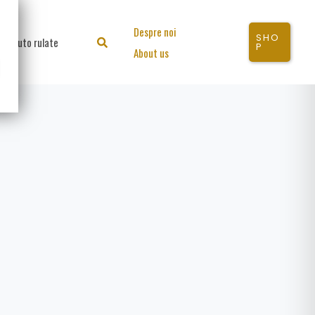
Despre noi
SHO
Auto rulate
Search
P
About us