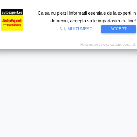
Ca sa nu pierzi informatii esentiale de la experti in
ri
Test drive
Eco
Motorsport
Proiecte speciale
Video
domeniu, accepta sa le impartasim cu tine!
NU, MULTUMESC
ACCEPT
um
Nu colectam date cu caracter personal.