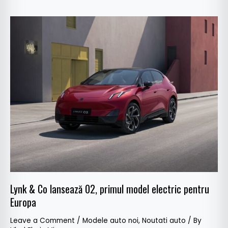
Lynk
&
Co
lansează
02,
primul
model
electric
pentru
Europa
Lynk & Co lansează 02, primul model electric pentru
Europa
Leave a Comment
/
Modele auto noi
,
Noutati auto
/ By