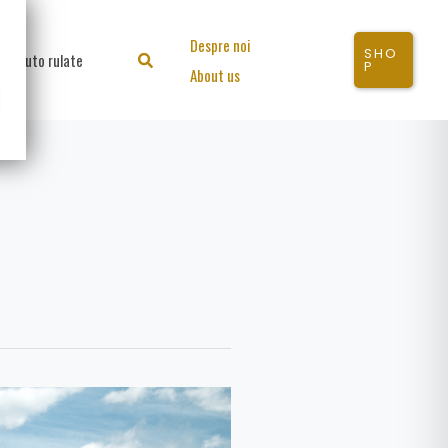
Despre noi
SHO
Auto rulate
Search
P
About us