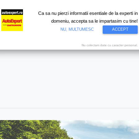
Ca sa nu pierzi informatii esentiale de la experti in
ri
Test drive
Eco
Motorsport
Proiecte speciale
Video
domeniu, accepta sa le impartasim cu tine!
NU, MULTUMESC
ACCEPT
Nu colectam date cu caracter personal.