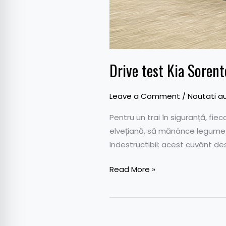
Drive test Kia Soren
Leave a Comment
/
Noutati a
Pentru un trai în siguranță, fi
elvețiană, să mănânce legume ș
Indestructibil: acest cuvânt de
Read More »