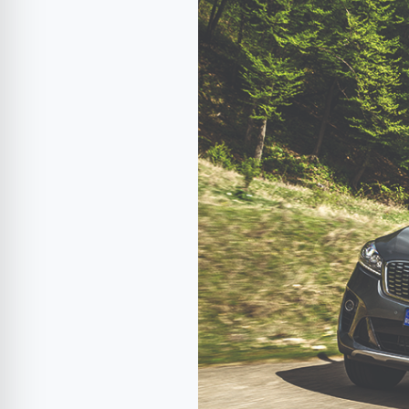
Kia
Sorento
2.2
DSL
Cosmo
AT
4×4