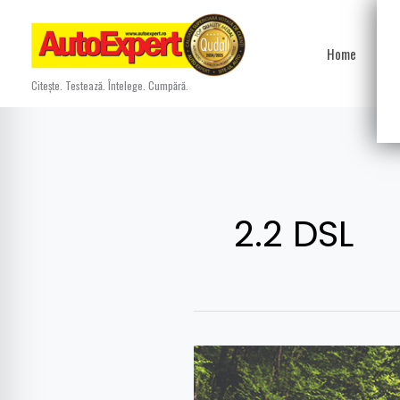
Skip
to
Home
Ști
content
Citește. Testează. Întelege. Cumpără.
2.2 DSL
Drive
test