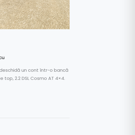
cu
și deschidă un cont într-o bancă
de top, 2.2 DSL Cosmo AT 4×4.