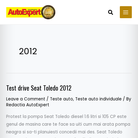
Skip
to
Search
content
2012
Test drive Seat Toledo 2012
Test
drive
Leave a Comment
/
Teste auto
,
Teste auto individuale
/ By
Seat
Redactia AutoExpert
Toledo
Protest la pompa Seat Toledo diesel 1.6 litri si 105 CP este
2012
genul de masina care te face sa uiti cum mai arata pompa
neagra si sa-ti planuiesti concedii mai des. Seat Toledo