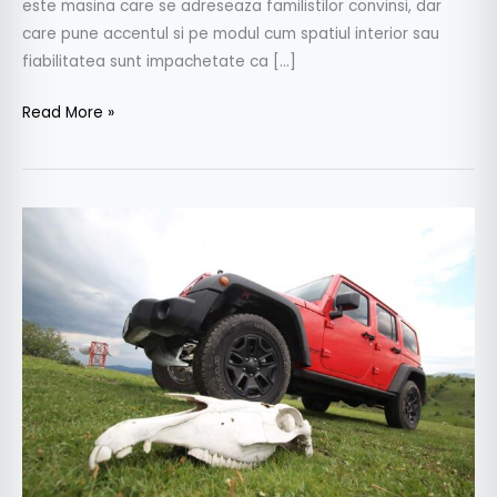
este masina care se adreseaza familistilor convinsi, dar
care pune accentul si pe modul cum spatiul interior sau
fiabilitatea sunt impachetate ca […]
Read More »
Test
drive
Jeep
Wrangler
Moab
2012