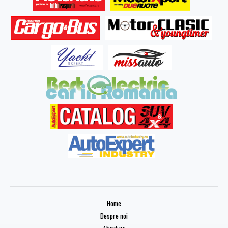
Home
Despre noi