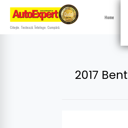
Skip
to
Home
Ști
content
Citește. Testează. Întelege. Cumpără.
2017 Bent
Lux
suprem: