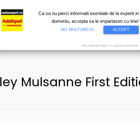
Ca sa nu pierzi informatii esentiale de la experti in
ri
Test drive
Eco
Motorsport
Proiecte speciale
Video
domeniu, accepta sa le impartasim cu tine!
NU, MULTUMESC
ACCEPT
Nu colectam date cu caracter personal.
ley Mulsanne First Edit