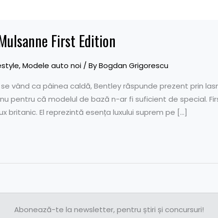
Mulsanne First Edition
estyle
,
Modele auto noi
/ By
Bogdan Grigorescu
 se vând ca pâinea caldă, Bentley răspunde prezent prin lasn
a nu pentru că modelul de bază n-ar fi suficient de special. Fir
ux britanic. El reprezintă esența luxului suprem pe […]
Abonează-te la newsletter, pentru știri și concursuri!