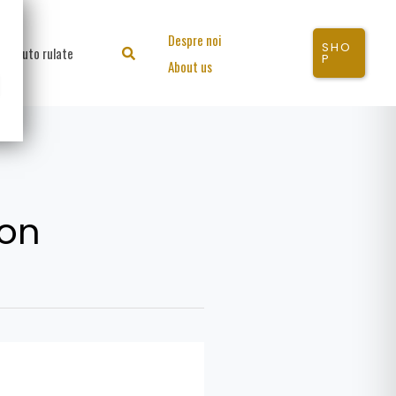
Despre noi
SHO
Auto rulate
Search
P
About us
ion