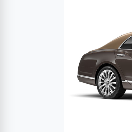
Bentley
Mulsanne
First
Edition