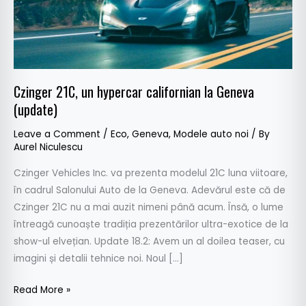
(update)
Czinger 21C, un hypercar californian la Geneva
(update)
Leave a Comment
/
Eco
,
Geneva
,
Modele auto noi
/ By
Aurel Niculescu
Czinger Vehicles Inc. va prezenta modelul 21C luna viitoare,
în cadrul Salonului Auto de la Geneva. Adevărul este că de
Czinger 21C nu a mai auzit nimeni până acum. Însă, o lume
întreagă cunoaște tradiția prezentărilor ultra-exotice de la
show-ul elvețian. Update 18.2: Avem un al doilea teaser, cu
imagini și detalii tehnice noi. Noul […]
Read More »