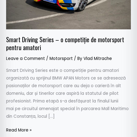
motorsport
pentru
amatori
Smart Driving Series – o competiție de motorsport
pentru amatori
Leave a Comment
/
Motorsport
/ By
Vlad Mitrache
Smart Driving Series este o competiție pentru amatori
organizată cu sprijinul BMW APAN Motors ce se adresează
pasionaților de motorsport care au deja o carieră în alt
domeniu, dar și tinerilor care aspiră la statutul de pilot
profesionist. Prima etapă s-a desfășurat la finalul lunii
mai pe circuitul amenajat special în parcarea Mall Maritimo
din Constanța, locul […]
Read More »