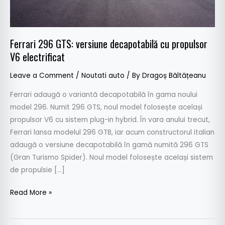
V6
electrificat
Ferrari 296 GTS: versiune decapotabilă cu propulsor
V6 electrificat
Leave a Comment
/
Noutati auto
/ By
Dragoș Băltățeanu
Ferrari adaugă o variantă decapotabilă în gama noului
model 296. Numit 296 GTS, noul model folosește același
propulsor V6 cu sistem plug-in hybrid. În vara anului trecut,
Ferrari lansa modelul 296 GTB, iar acum constructorul italian
adaugă o versiune decapotabilă în gamă numită 296 GTS
(Gran Turismo Spider). Noul model folosește același sistem
de propulsie […]
Read More »