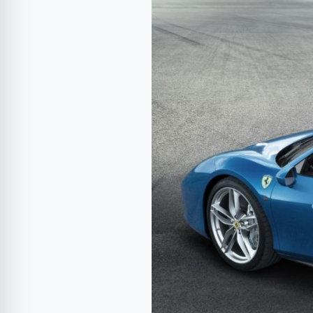
488
Spider.
Căluţul
Cabrat
se
descoperă