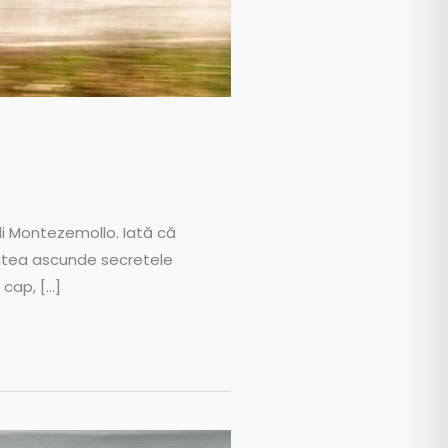
a di Montezemollo. Iată că
 putea ascunde secretele
 cap, […]