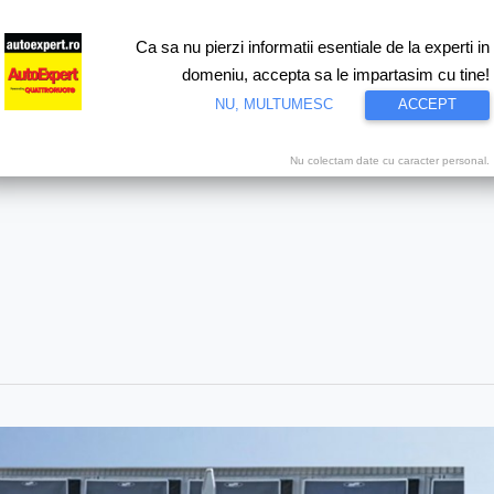
Ca sa nu pierzi informatii esentiale de la experti in
ri
Test drive
Eco
Motorsport
Proiecte speciale
Video
domeniu, accepta sa le impartasim cu tine!
NU, MULTUMESC
ACCEPT
Nu colectam date cu caracter personal.