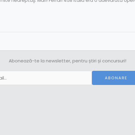
omite nedreptăţi. Mari! Ferrari 458 Italia era o adevărată ope
Abonează-te la newsletter, pentru știri și concursuri!
ABONARE