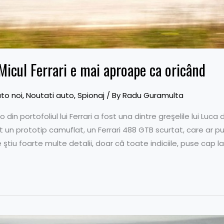
Micul Ferrari e mai aproape ca oricând
to noi
,
Noutati auto
,
Spionaj
/ By
Radu Guramulta
 din portofoliul lui Ferrari a fost una dintre greşelile lui Luc
afiat un prototip camuflat, un Ferrari 488 GTB scurtat, care ar
se ştiu foarte multe detalii, doar că toate indiciile, puse cap la