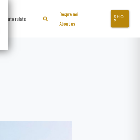
Despre noi
SHO
Auto rulate
Search
P
About us