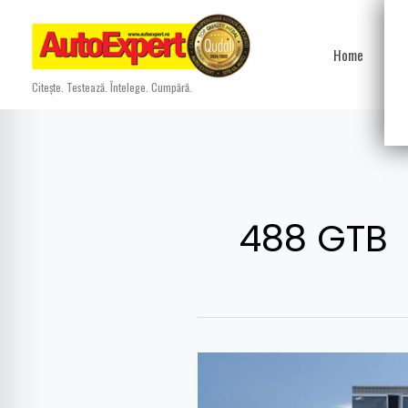
Skip
to
Home
Ști
content
Citește. Testează. Întelege. Cumpără.
488 GTB
Reînvierea
lui