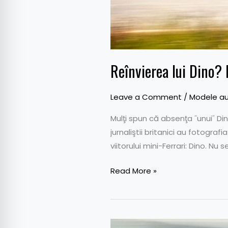
Reînvierea lui Dino? 
Leave a Comment
/
Modele au
Mulţi spun că absenţa ˝unui˝ Dino
jurnaliştii britanici au fotogr
viitorului mini-Ferrari: Dino. Nu 
Read More »
Ferrari