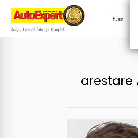
Skip
to
Home
Ști
content
Citește. Testează. Întelege. Cumpără.
arestare
Abraham
Schot