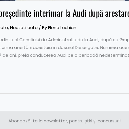
reședinte interimar la Audi după arestare
auto
,
Noutati auto
/ By
Elena Luchian
inte al Consiliului de Administrație de la Audi, după ce Gr
în urma arestării acestuia în dosarul Dieselgate. Numirea ace
7 de ani, preia conducerea Audi pe o perioadă nedetermina
Abonează-te la newsletter, pentru știri și concursuri!