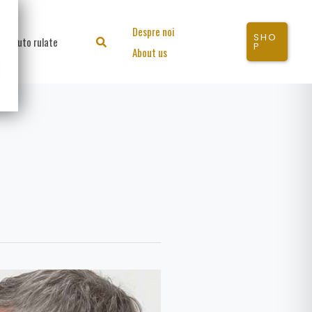
Despre noi
SHO
Auto rulate
Search
P
About us