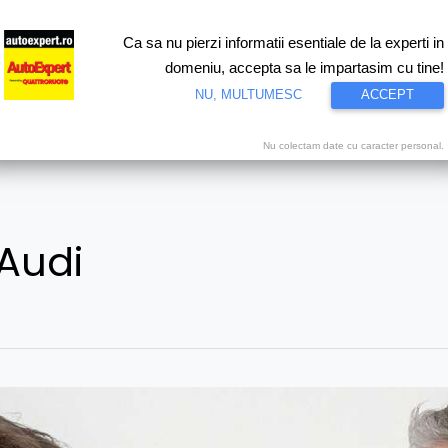
Ca sa nu pierzi informatii esentiale de la experti in
ri
Test drive
Eco
Motorsport
Proiecte speciale
Video
domeniu, accepta sa le impartasim cu tine!
NU, MULTUMESC
ACCEPT
Nu colectam date cu caracter personal.
 Audi