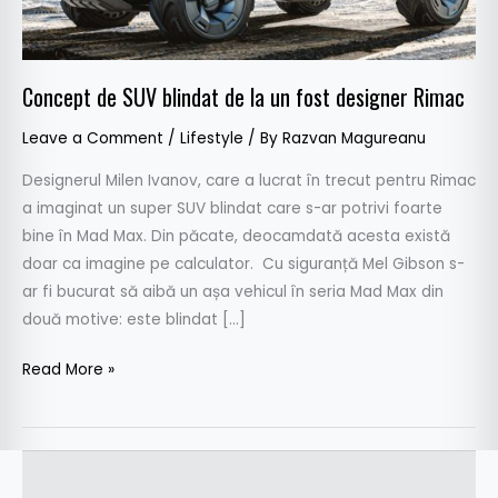
fost
designer
Rimac
Concept de SUV blindat de la un fost designer Rimac
Leave a Comment
/
Lifestyle
/ By
Razvan Magureanu
Designerul Milen Ivanov, care a lucrat în trecut pentru Rimac
a imaginat un super SUV blindat care s-ar potrivi foarte
bine în Mad Max. Din păcate, deocamdată acesta există
doar ca imagine pe calculator. Cu siguranță Mel Gibson s-
ar fi bucurat să aibă un așa vehicul în seria Mad Max din
două motive: este blindat […]
Read More »