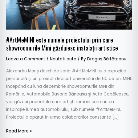
Mini
găzduiesc
instalații
artistice
#ArtMeMINI este numele proiectului prin care
showroomurile Mini găzduiesc instalații artistice
Leave a Comment
/
Noutati auto
/ By
Dragoș Băltățeanu
Alexandru Mariş deschide seria #ArtMeMINI cu o expoziţie
personală şi un proiect dedicat aniversării de 60 de ani MINI.
Începând cu luna decembrie showroomurile MINI din
România, Automobile Bavaria Băneasa şi Auto Cobălcescu,
vor găzdui proiectele unor artişti români care au ca
inspiraţie lumea automobilului, sub numele #ArtMeMINI.
Proiectul a apărut în urma colaborărilor constante […]
Read More »