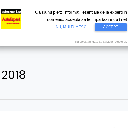
Ca sa nu pierzi informatii esentiale de la experti in
ri
Test drive
Eco
Motorsport
Proiecte speciale
Video
domeniu, accepta sa le impartasim cu tine!
NU, MULTUMESC
ACCEPT
Nu colectam date cu caracter personal.
 2018