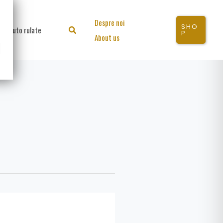
Despre noi
SHO
Auto rulate
Search
P
About us