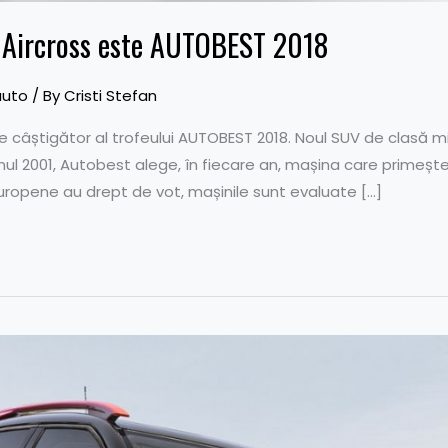
 Aircross este AUTOBEST 2018
auto
/ By
Cristi Stefan
e câștigător al trofeului AUTOBEST 2018. Noul SUV de clasă m
u anul 2001, Autobest alege, în fiecare an, mașina care primeș
i europene au drept de vot, mașinile sunt evaluate […]