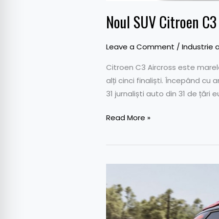
Noul SUV Citroen C3
Leave a Comment
/
Industrie 
Citroen C3 Aircross este marel
alți cinci finaliști. Începând c
31 jurnaliști auto din 31 de țăr
Read More »
Premiile
AUTOBEST
2018:
Lista