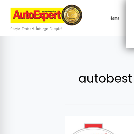
Skip
to
Home
Ști
content
Citește. Testează. Întelege. Cumpără.
autobest
Noul
SUV