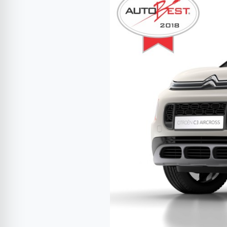
Citroen
C3
Aircross
este
AUTOBEST
2018