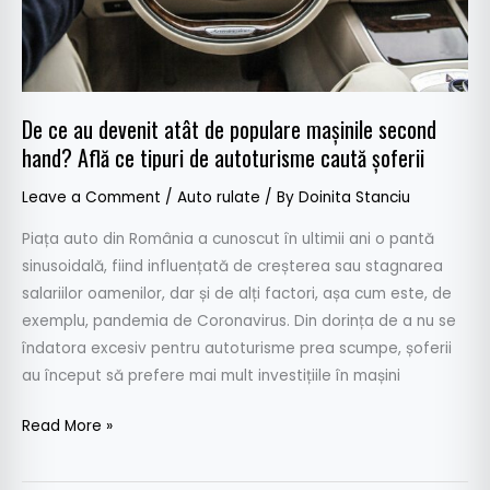
second
hand?
Află
ce
De ce au devenit atât de populare mașinile second
tipuri
hand? Află ce tipuri de autoturisme caută șoferii
de
autoturisme
Leave a Comment
/
Auto rulate
/ By
Doinita Stanciu
caută
Piața auto din România a cunoscut în ultimii ani o pantă
șoferii
sinusoidală, fiind influențată de creșterea sau stagnarea
salariilor oamenilor, dar și de alți factori, așa cum este, de
exemplu, pandemia de Coronavirus. Din dorința de a nu se
îndatora excesiv pentru autoturisme prea scumpe, șoferii
au început să prefere mai mult investițiile în mașini
Read More »