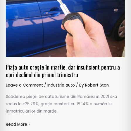
martie,
dar
insuficient
pentru
a
opri
declinul
din
primul
Piața auto crește în martie, dar insuficient pentru a
trimestru
opri declinul din primul trimestru
Leave a Comment
/
Industrie auto
/ By
Robert Stan
Scăderea pieței de autoturisme din România în 2021 s-a
redus la -25.79%, grație creșterii cu 18.14% a numărului
înmatriculărilor din martie.
Read More »