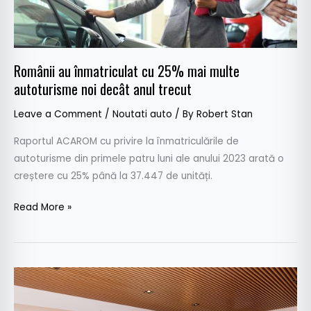
autoturisme
noi
decât
anul
Românii au înmatriculat cu 25% mai multe
trecut
autoturisme noi decât anul trecut
Leave a Comment
/
Noutati auto
/ By
Robert Stan
Raportul ACAROM cu privire la înmatriculările de
autoturisme din primele patru luni ale anului 2023 arată o
creștere cu 25% până la 37.447 de unități.
Read More »
Înmatriculările
de
autoturisme