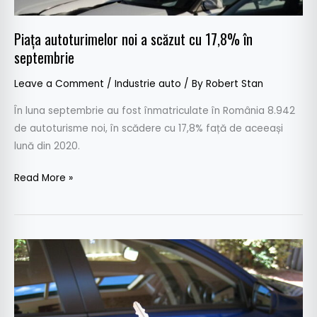
septembrie
Piața autoturimelor noi a scăzut cu 17,8% în
septembrie
Leave a Comment
/
Industrie auto
/ By
Robert Stan
În luna septembrie au fost înmatriculate în România 8.942
de autoturisme noi, în scădere cu 17,8% față de aceeași
lună din 2020.
Read More »
Piața
auto
crește
în