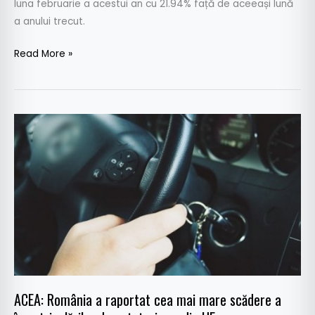
luna februarie a acestui an cu 21.94% față de aceeași lună
a anului trecut.
Read More »
ACEA:
România
a
raportat
cea
mai
mare
scădere
a
înmatriculărilor
ACEA: România a raportat cea mai mare scădere a
de