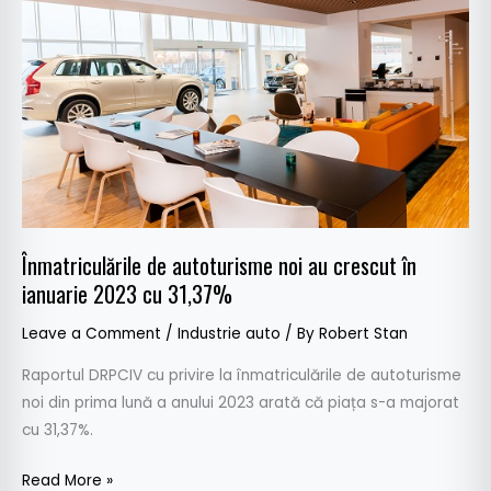
noi
au
crescut
în
ianuarie
2023
cu
31,37%
Înmatriculările de autoturisme noi au crescut în
ianuarie 2023 cu 31,37%
Leave a Comment
/
Industrie auto
/ By
Robert Stan
Raportul DRPCIV cu privire la înmatriculările de autoturisme
noi din prima lună a anului 2023 arată că piața s-a majorat
cu 31,37%.
Read More »