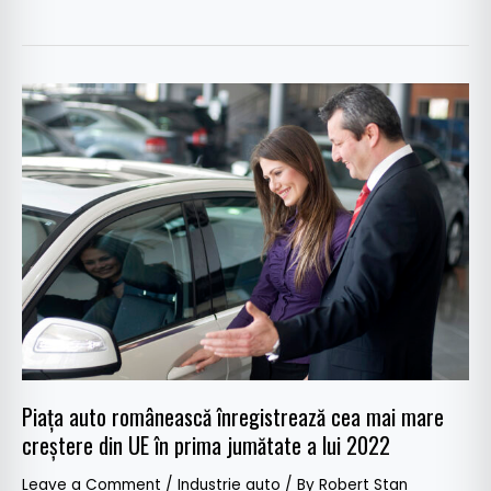
Piața
auto
românească
înregistrează
cea
mai
mare
creștere
din
UE
în
prima
Piața auto românească înregistrează cea mai mare
jumătate
creștere din UE în prima jumătate a lui 2022
a
lui
Leave a Comment
/
Industrie auto
/ By
Robert Stan