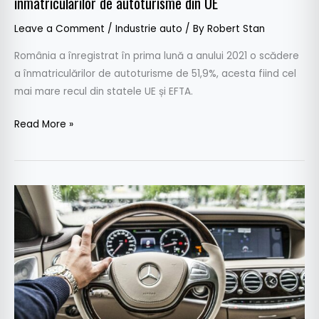
înmatriculărilor de autoturisme din UE
autoturisme
din
Leave a Comment
/
Industrie auto
/ By
Robert Stan
UE
România a înregistrat în prima lună a anului 2021 o scădere
a înmatriculărilor de autoturisme de 51,9%, acesta fiind cel
mai mare recul din statele UE și EFTA.
Read More »
De
ce
au
devenit
atât
de
populare
mașinile