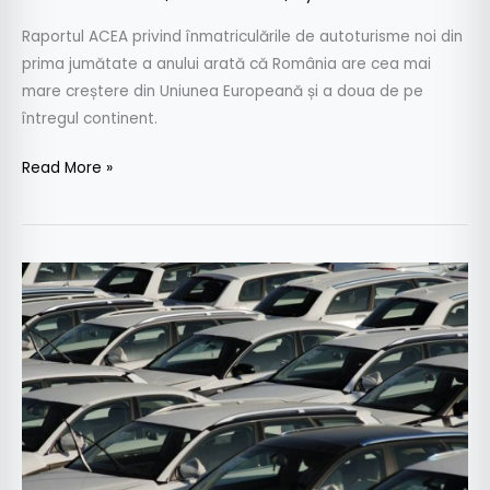
2022
Raportul ACEA privind înmatriculările de autoturisme noi din
prima jumătate a anului arată că România are cea mai
mare creștere din Uniunea Europeană și a doua de pe
întregul continent.
Read More »
Piața
autoturimelor
noi
a
scăzut
cu
17,8%
în