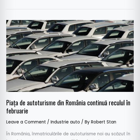
Piața
de
autoturisme
din
România
continuă
reculul
în
februarie
Piața de autoturisme din România continuă reculul în
februarie
Leave a Comment
/
Industrie auto
/ By
Robert Stan
În România, înmatriculările de autoturisme noi au scăzut în