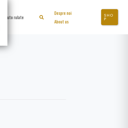
Despre noi
SHO
Auto rulate
Search
P
About us