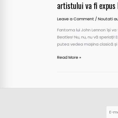
artistului va fi expus
la
Londra
Leave a Comment
/
Noutati a
Fantoma lui John Lennon își va 
Beatles! Nu, nu, nu vă speriați!
putea vedea mașina clasică și c
Read More »