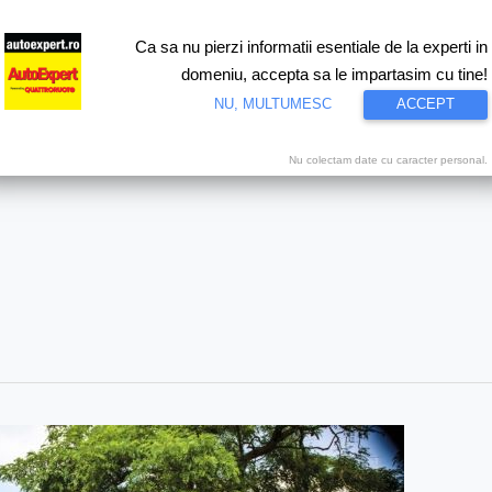
Ca sa nu pierzi informatii esentiale de la experti in
ri
Test drive
Eco
Motorsport
Proiecte speciale
Video
domeniu, accepta sa le impartasim cu tine!
NU, MULTUMESC
ACCEPT
Nu colectam date cu caracter personal.