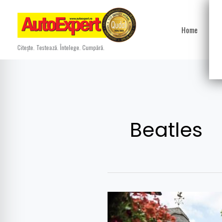
Skip
to
Home
Ști
content
Citește. Testează. Întelege. Cumpără.
Beatles
Fantoma
lui