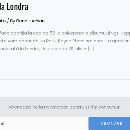
 la Londra
uto
/ By
Elena Luchian
face apariția la cea de 50-a aniversare a albumului Sgt. Pep
 Este vorb adoar de un Rolls-Royce Phantom care i-a aparținut a
olorată la Londra, în perioada 29 iulie – […]
Abonează-te la newsletter, pentru știri și concursuri!
ABONARE