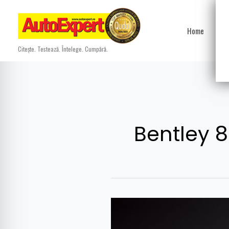
Skip
to
Home
Ști
content
Citește. Testează. Întelege. Cumpără.
Bentley 8 
Bentley
aniversează