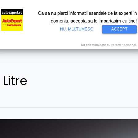
Ca sa nu pierzi informatii esentiale de la experti in
ri
Test drive
Eco
Motorsport
Proiecte speciale
Video
domeniu, accepta sa le impartasim cu tine!
NU, MULTUMESC
ACCEPT
Nu colectam date cu caracter personal.
Litre