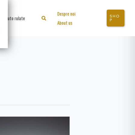
Despre noi
SHO
Auto rulate
Search
P
About us