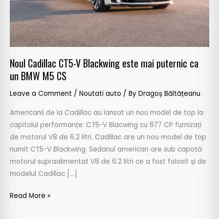
puternic
ca
un
BMW
M5
Noul Cadillac CT5-V Blackwing este mai puternic ca
CS
un BMW M5 CS
Leave a Comment
/
Noutati auto
/ By
Dragoș Băltățeanu
Americanii de la Cadillac au lansat un nou model de top la
capitolul performanțe: CT5-V Blacwing cu 677 CP furnizați
de motorul V8 de 6.2 litri. Cadillac are un nou model de top
numit CT5-V Blackwing. Sedanul american are sub capotă
motorul supraalimentat V8 de 6.2 litri ce a fost folosit și de
modelul Cadillac […]
Read More »