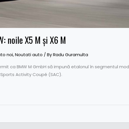
W: noile X5 M şi X6 M
to noi
,
Noutati auto
/ By
Radu Guramulta
ermit ca BMW M GmbH să impună etalonul în segmentul mode
i Sports Activity Coupé (SAC).