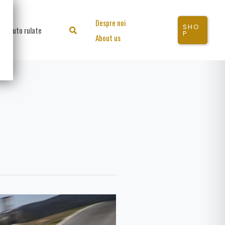
Despre noi
SHO
Auto rulate
Search
P
About us