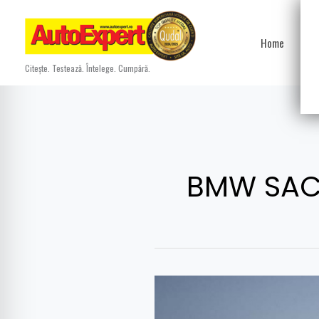
Skip
to
Home
Ști
content
Citește. Testează. Întelege. Cumpără.
BMW SA
Forţă
brută