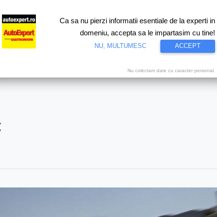
Ca sa nu pierzi informatii esentiale de la experti in
ri
Test drive
Eco
Motorsport
Proiecte speciale
Video
domeniu, accepta sa le impartasim cu tine!
NU, MULTUMESC
ACCEPT
Nu colectam date cu caracter personal.
C