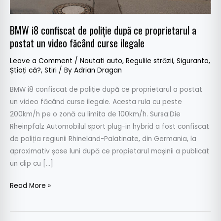
proprietarul
a
BMW i8 confiscat de poliție după ce proprietarul a
postat
postat un video făcând curse ilegale
un
video
Leave a Comment
/
Noutati auto
,
Regulile străzii
,
Siguranta
,
făcând
Știați că?
,
Stiri
/ By
Adrian Dragan
curse
BMW i8 confiscat de poliție după ce proprietarul a postat
ilegale
un video făcând curse ilegale. Acesta rula cu peste
200km/h pe o zonă cu limita de 100km/h. Sursa:Die
Rheinpfalz Automobilul sport plug-in hybrid a fost confiscat
de poliția regiunii Rhineland-Palatinate, din Germania, la
aproximativ șase luni după ce propietarul mașinii a publicat
un clip cu […]
Read More »