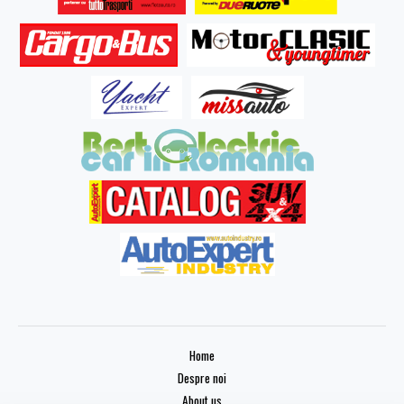
Home
Despre noi
About us