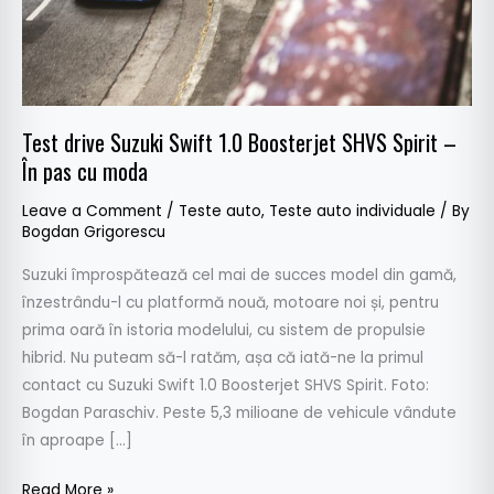
Spirit
–
În
pas
cu
Test drive Suzuki Swift 1.0 Boosterjet SHVS Spirit –
moda
În pas cu moda
Leave a Comment
/
Teste auto
,
Teste auto individuale
/ By
Bogdan Grigorescu
Suzuki împrospătează cel mai de succes model din gamă,
înzestrându-l cu platformă nouă, motoare noi și, pentru
prima oară în istoria modelului, cu sistem de propulsie
hibrid. Nu puteam să-l ratăm, așa că iată-ne la primul
contact cu Suzuki Swift 1.0 Boosterjet SHVS Spirit. Foto:
Bogdan Paraschiv. Peste 5,3 milioane de vehicule vândute
în aproape […]
Read More »