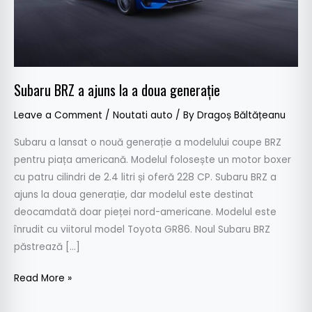
generație
Subaru BRZ a ajuns la a doua generație
Leave a Comment
/
Noutati auto
/ By
Dragoș Băltățeanu
Subaru a lansat o nouă generație a modelului coupe BRZ
pentru piața americană. Modelul folosește un motor boxer
cu patru cilindri de 2.4 litri și oferă 228 CP. Subaru BRZ a
ajuns la doua generație, dar modelul este destinat
deocamdată doar pieței nord-americane. Modelul este
înrudit cu viitorul model Toyota GR86. Noul Subaru BRZ
păstrează […]
Read More »