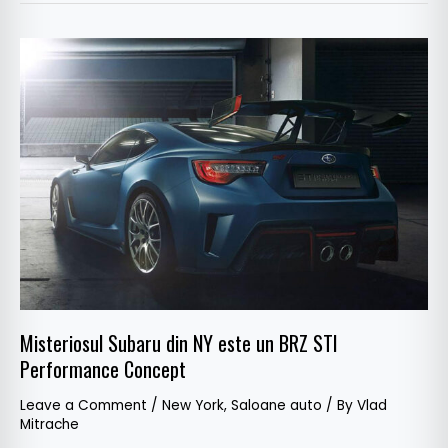
Misteriosul
Subaru
din
NY
este
un
BRZ
STI
Performance
Concept
Misteriosul Subaru din NY este un BRZ STI
Performance Concept
Leave a Comment
/
New York
,
Saloane auto
/ By
Vlad
Mitrache