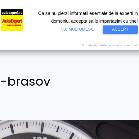
Ca sa nu pierzi informatii esentiale de la experti in
ri
Test drive
Eco
Motorsport
Proiecte speciale
Video
domeniu, accepta sa le impartasim cu tine!
NU, MULTUMESC
ACCEPT
Nu colectam date cu caracter personal.
i-brasov