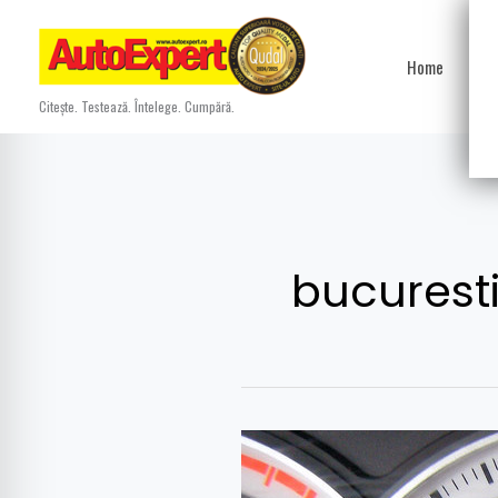
Skip
to
Home
Ști
content
Citește. Testează. Întelege. Cumpără.
bucurest
„Recordul”
săptămânii: