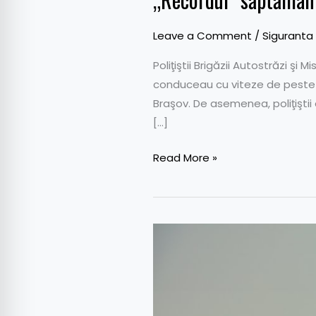
Leave a Comment
/
Siguranta
Poliţiştii Brigăzii Autostrăzi 
conduceau cu viteze de peste 
Braşov. De asemenea, poliţiştii 
[…]
Read More »
Autostrada
București-
Brașov,
în
aer