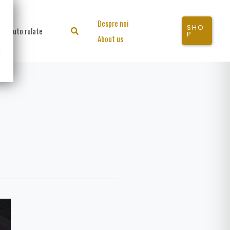
Despre noi
SHO
Auto rulate
Search
P
About us