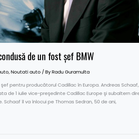
i condusă de un fost şef BMW
auto
,
Noutati auto
/ By
Radu Guramulta
şef pentru producătorul Cadillac în Europa. Andreas Schaaf, 
 de 1 iulie vice-preşedinte Cadillac Europe şi subaltern dir
e. Schaaf îl va înlocui pe Thomas Sedran, 50 de ani,