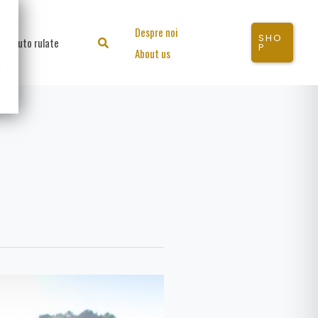
Despre noi
SHO
Auto rulate
Search
P
About us