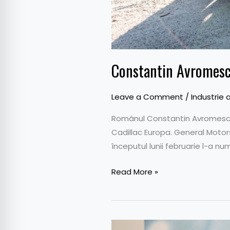
Constantin Avromescu
Leave a Comment
/
Industrie 
Românul Constantin Avromescu,
Cadillac Europa. General Motor
începutul lunii februarie l-a nu
Read More »
Cadillac