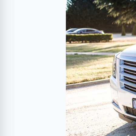
este
noul
director
de
vânzări
pentru
Cadillac
Europe