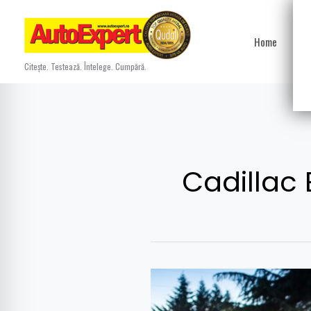
Skip
to
Home
Ști
content
Citește. Testează. Întelege. Cumpără.
Cadillac
Constantin
Avromescu