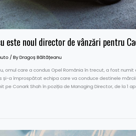
 este noul director de vânzări pentru Ca
auto
/ By
Dragoș Băltățeanu
 omul care a condus Opel România în trecut, a fost numit d
s și-a împrospătat echipa care va conduce destinele mărcii 
mit pe Conark Shah în poziția de Managing Director, de la 1 ap