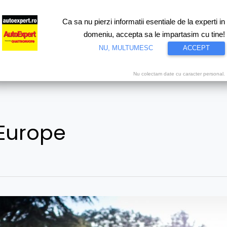
Ca sa nu pierzi informatii esentiale de la experti in
ri
Test drive
Eco
Motorsport
Proiecte speciale
Video
domeniu, accepta sa le impartasim cu tine!
NU, MULTUMESC
ACCEPT
Nu colectam date cu caracter personal.
 Europe