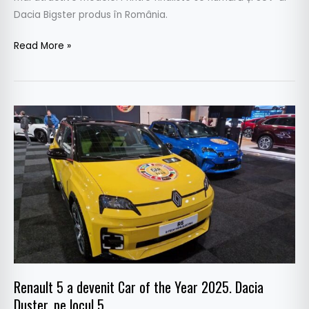
Dacia Bigster produs în România.
Read More »
Renault
5
a
devenit
Car
of
the
Year
2025.
Dacia
Renault 5 a devenit Car of the Year 2025. Dacia
Duster,
Duster, pe locul 5
pe