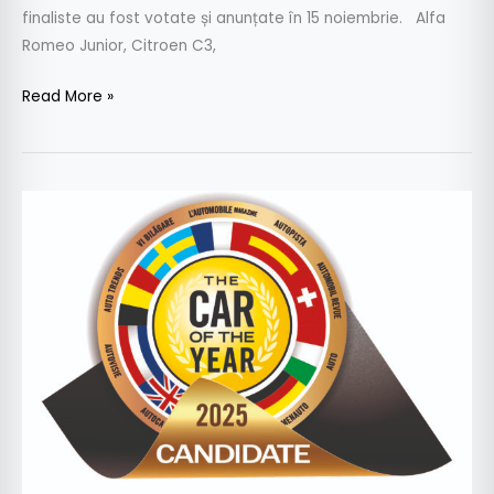
finaliste au fost votate și anunțate în 15 noiembrie. Alfa
Romeo Junior, Citroen C3,
Read More »
Car
of
the
Year
2025
–
modele
nominalizate,
partea
1