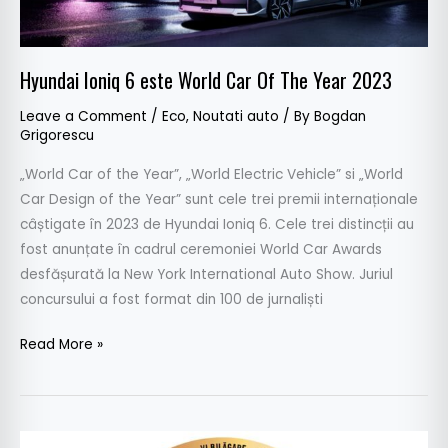
Year
2023
Hyundai Ioniq 6 este World Car Of The Year 2023
Leave a Comment
/
Eco
,
Noutati auto
/ By
Bogdan
Grigorescu
„World Car of the Year”, „World Electric Vehicle” si „World
Car Design of the Year” sunt cele trei premii internaționale
câștigate în 2023 de Hyundai Ioniq 6. Cele trei distincții au
fost anunțate în cadrul ceremoniei World Car Awards
desfășurată la New York International Auto Show. Juriul
concursului a fost format din 100 de jurnaliști
Read More »
Dacia