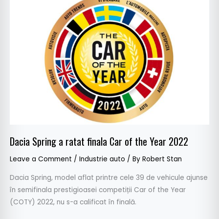
Spring
a
ratat
finala
Car
of
the
Year
2022
Dacia Spring a ratat finala Car of the Year 2022
Leave a Comment
/
Industrie auto
/ By
Robert Stan
Dacia Spring, model aflat printre cele 39 de vehicule ajunse
în semifinala prestigioasei competiții Car of the Year
(COTY) 2022, nu s-a calificat în finală.