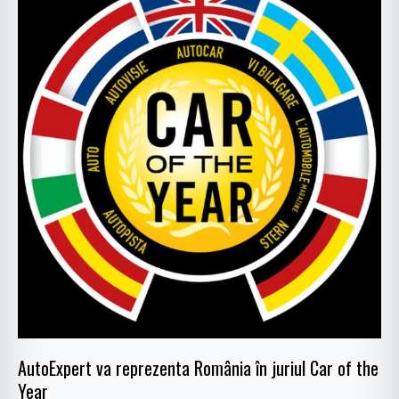
va
reprezenta
România
în
juriul
Car
of
the
Year
AutoExpert va reprezenta România în juriul Car of the
Year