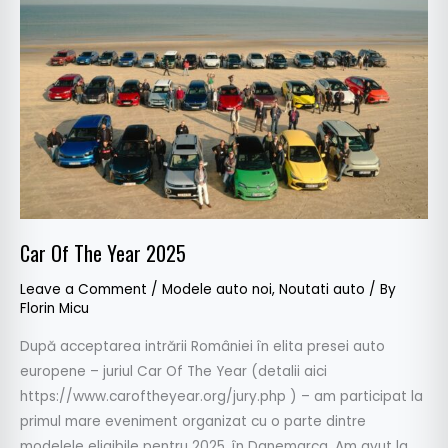
The
Year
2025
Car Of The Year 2025
Leave a Comment
/
Modele auto noi
,
Noutati auto
/ By
Florin Micu
După acceptarea intrării României în elita presei auto
europene – juriul Car Of The Year (detalii aici
https://www.caroftheyear.org/jury.php ) – am participat la
primul mare eveniment organizat cu o parte dintre
modelele eligibile pentru 2025, în Danemarca. Am avut la