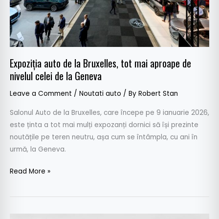
aproape
de
nivelul
celei
de
Expoziția auto de la Bruxelles, tot mai aproape de
la
nivelul celei de la Geneva
Geneva
Leave a Comment
/
Noutati auto
/ By
Robert Stan
Salonul Auto de la Bruxelles, care începe pe 9 ianuarie 2026,
este ținta a tot mai mulți expozanți dornici să își prezinte
noutățile pe teren neutru, așa cum se întâmpla, cu ani în
urmă, la Geneva.
Read More »