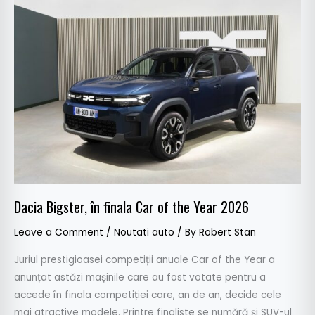
Dacia
Bigster,
în
finala
Car
of
the
Year
2026
Dacia Bigster, în finala Car of the Year 2026
Leave a Comment
/
Noutati auto
/ By
Robert Stan
Juriul prestigioasei competiții anuale Car of the Year a
anunțat astăzi mașinile care au fost votate pentru a
accede în finala competiției care, an de an, decide cele
mai atractive modele. Printre finaliste se numără și SUV-ul