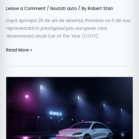
Leave a Comment
/
Noutati auto
/ By
Robert Stan
După aproape 20 de ani de absență, România va fi din nou
reprezentată în prestigiosul juriu european care
desemnează anual Car of the Year (COTY).
Read More »
Hyundai
Ioniq
6
este
World
Car
Of
The