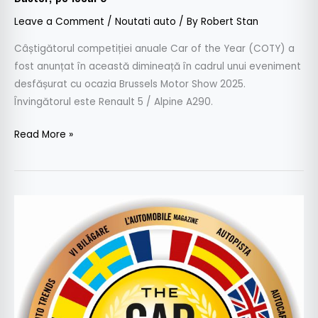
locul
Leave a Comment
/
Noutati auto
/ By
Robert Stan
5
Câștigătorul competiției anuale Car of the Year (COTY) a
fost anunțat în această dimineață în cadrul unui eveniment
desfășurat cu ocazia Brussels Motor Show 2025.
Învingătorul este Renault 5 / Alpine A290.
Read More »
Car
Of
The
Year
2025
–
Duel