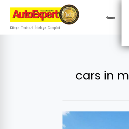
Skip
to
Home
Ști
content
Citește. Testează. Întelege. Cumpără.
cars in m
Țiriac
Collection