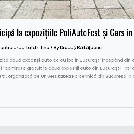
icipă la expozițiile PoliAutoFest și Cars i
entru expertul din tine
/ By
Dragoș Băltățeanu
izita două expoziții auto ce au loc în București începând din
 fi admirate gratuit la două expoziții auto din București. Trei d
t”, organizată de Universitatea Politehnică din București în p