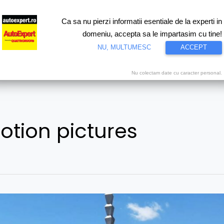
Ca sa nu pierzi informatii esentiale de la experti in
ri
Test drive
Eco
Motorsport
Proiecte speciale
Video
domeniu, accepta sa le impartasim cu tine!
NU, MULTUMESC
ACCEPT
Nu colectam date cu caracter personal.
otion pictures