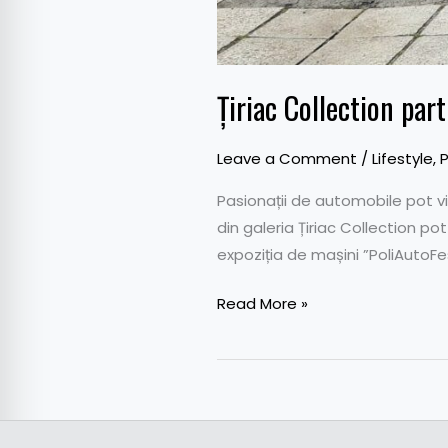
Țiriac Collection part
Leave a Comment
/
Lifestyle
,
P
Pasionații de automobile pot v
din galeria Țiriac Collection pot
expoziția de mașini ”PoliAutoFes
Read More »