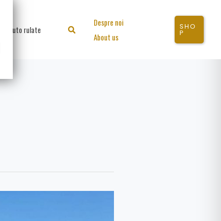
Despre noi
SHO
Auto rulate
Search
P
About us