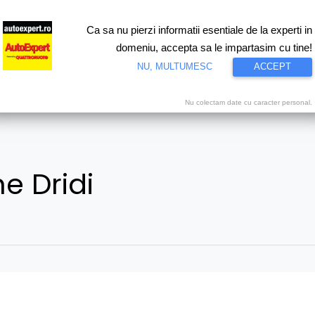
Ca sa nu pierzi informatii esentiale de la experti in
ri
Test drive
Eco
Motorsport
Proiecte speciale
Video
domeniu, accepta sa le impartasim cu tine!
NU, MULTUMESC
ACCEPT
Nu colectam date cu caracter personal.
e Dridi