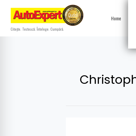
Skip
to
Home
Ști
content
Citește. Testează. Întelege. Cumpără.
Christoph
Renault
numește