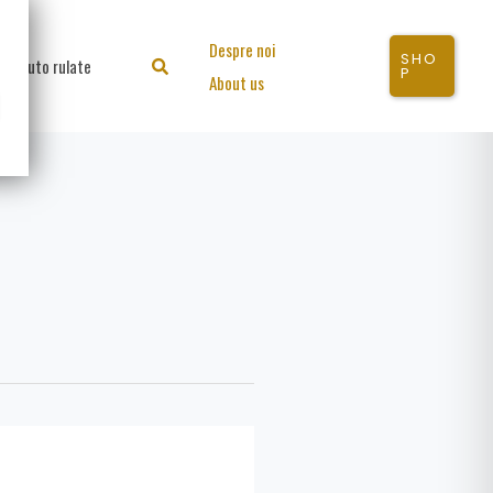
Despre noi
SHO
Auto rulate
Search
P
About us