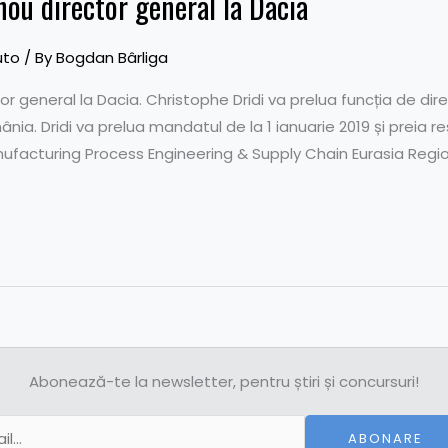
ou director general la Dacia
uto
/ By
Bogdan Bârliga
 general la Dacia. Christophe Dridi va prelua funcția de dir
nia. Dridi va prelua mandatul de la 1 ianuarie 2019 și preia r
anufacturing Process Engineering & Supply Chain Eurasia Reg
Abonează-te la newsletter, pentru știri și concursuri!
ABONARE