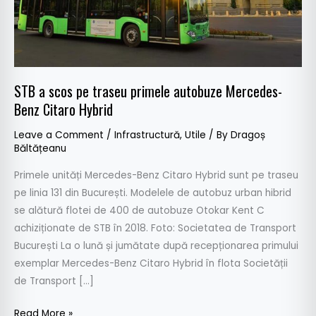
Mercedes-
Benz
Citaro
Hybrid
STB a scos pe traseu primele autobuze Mercedes-
Benz Citaro Hybrid
Leave a Comment
/
Infrastructură
,
Utile
/ By
Dragoș
Băltățeanu
Primele unități Mercedes-Benz Citaro Hybrid sunt pe traseu
pe linia 131 din București. Modelele de autobuz urban hibrid
se alătură flotei de 400 de autobuze Otokar Kent C
achiziționate de STB în 2018. Foto: Societatea de Transport
București La o lună și jumătate după recepționarea primului
exemplar Mercedes-Benz Citaro Hybrid în flota Societății
de Transport […]
Read More »