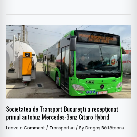
Societatea
de
Transport
București
a
recepționat
primul
autobuz
Mercedes-
Benz
Citaro
Societatea de Transport București a recepționat
Hybrid
primul autobuz Mercedes-Benz Citaro Hybrid
Leave a Comment
/
Transporturi
/ By
Dragoș Băltățeanu