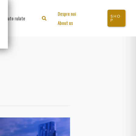
Despre noi
SHO
Auto rulate
Search
P
About us