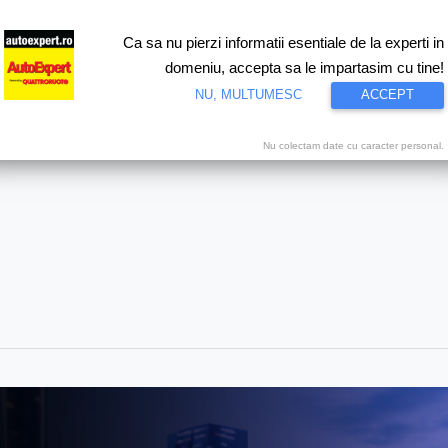
Ca sa nu pierzi informatii esentiale de la experti in
ri
Test drive
Eco
Motorsport
Proiecte speciale
Video
domeniu, accepta sa le impartasim cu tine!
NU, MULTUMESC
ACCEPT
Nu colectam date cu caracter personal.