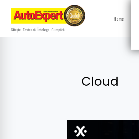
Skip
to
Home
Ști
content
Citește. Testează. Întelege. Cumpără.
Cloud
Dynamo
și