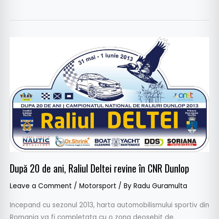
După
20
de
ani,
Raliul
Deltei
revine
în
CNR
Dunlop
După 20 de ani, Raliul Deltei revine în CNR Dunlop
Leave a Comment
/
Motorsport
/ By
Radu Guramulta
Incepand cu sezonul 2013, harta automobilismului sportiv din
Romania va fi completata cu o zona deosebit de