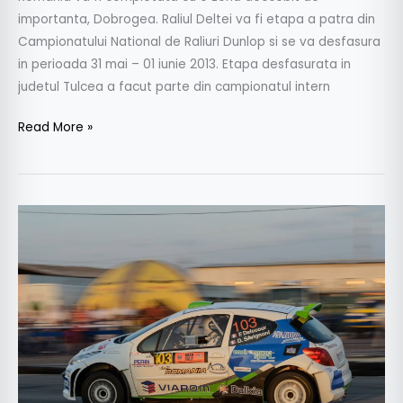
importanta, Dobrogea. Raliul Deltei va fi etapa a patra din
Campionatului National de Raliuri Dunlop si se va desfasura
in perioada 31 mai – 01 iunie 2013. Etapa desfasurata in
judetul Tulcea a facut parte din campionatul intern
Read More »
CNR
Dunlop
2012:
victorie
franceză
şi
la
Arad