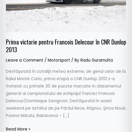
Dunlop
2013
Prima victorie pentru Francois Delecour în CNR Dunlop
2013
Leave a Comment
/
Motorsport
/ By
Radu Guramulta
Desfăşurată în condiţii meteo extreme, de genul celor de la
Raliul Monte Carlo, prima etapă a CNR Dunlop 2013 s-a
încheiat cu primele 30 de puncte marcate în clasamentul
general al campionatului de echipajul francez Francois
Delecour/Dominique Savignoni. Desfăşurată în acest
weekend pe asfaltul de pe Pârâul Rece, Râşnov, Şinca Nouă,
Poiana Mărului, Babarunca – […]
Read More »