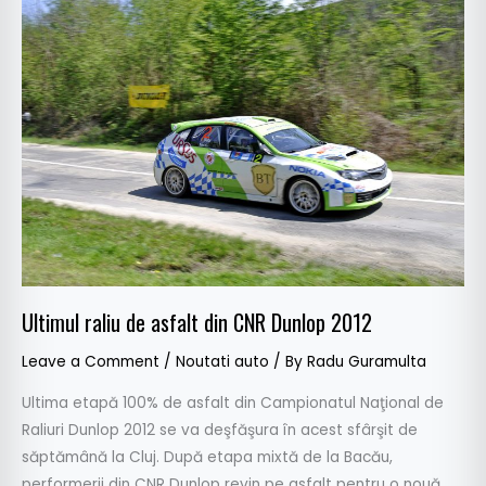
Ultimul
raliu
de
asfalt
din
CNR
Dunlop
2012
Ultimul raliu de asfalt din CNR Dunlop 2012
Leave a Comment
/
Noutati auto
/ By
Radu Guramulta
Ultima etapă 100% de asfalt din Campionatul Naţional de
Raliuri Dunlop 2012 se va deşfăşura în acest sfârşit de
săptămână la Cluj. După etapa mixtă de la Bacău,
performerii din CNR Dunlop revin pe asfalt pentru o nouă