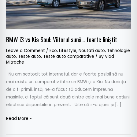
foarte
liniștit
BMW i3 vs Kia Soul: Viitorul sună… foarte liniștit
Leave a Comment
/
Eco
,
Lifestyle
,
Noutati auto
,
Tehnologie
auto
,
Teste auto
,
Teste auto comparative
/ By
Vlad
Mitrache
Nu am scotocit tot internetul, dar e foarte posibil să nu
mai existe un comparativ între un BMW și o Kia. Nu dorința
de a fi primii, însă, ne-a făcut să aducem împreună
mașinile, ci faptul că sunt două dintre cele mai bune opțiuni
electrice disponibile în prezent. Uite că s-a ajuns și […]
Read More »