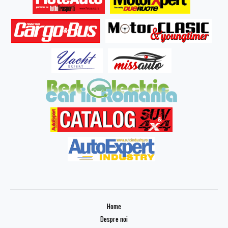
Home
Despre noi