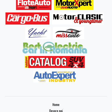
Home
Despre noi