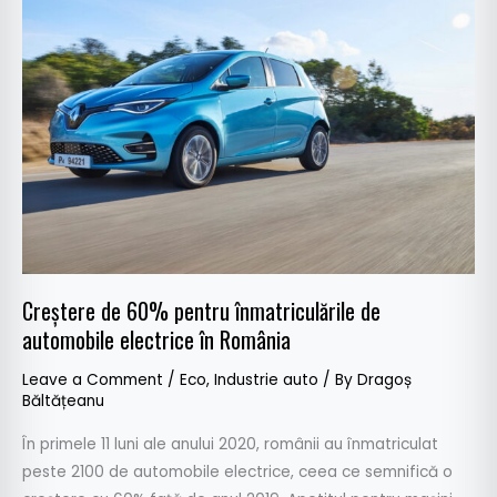
de
60%
pentru
înmatriculările
de
automobile
electrice
în
România
Creștere de 60% pentru înmatriculările de
automobile electrice în România
Leave a Comment
/
Eco
,
Industrie auto
/ By
Dragoș
Băltățeanu
În primele 11 luni ale anului 2020, românii au înmatriculat
peste 2100 de automobile electrice, ceea ce semnifică o