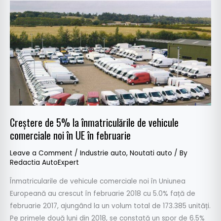
Creștere
de
5%
la
înmatriculările
de
vehicule
comerciale
noi
în
Creștere de 5% la înmatriculările de vehicule
UE
comerciale noi în UE în februarie
în
Leave a Comment
/
Industrie auto
,
Noutati auto
/ By
februarie
Redactia AutoExpert
Înmatricularile de vehicule comerciale noi în Uniunea
Europeană au crescut în februarie 2018 cu 5.0% față de
februarie 2017, ajungând la un volum total de 173.385 unități.
Pe primele două luni din 2018, se constată un spor de 6.5%