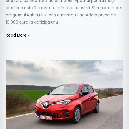
creștere cu 60% față de anul 2019. Apetitul pentru mașini
electrice este în creștere și în țara noastră. Stimulate și de
programul Rabla Plus, prin care statul acordă o primă de
10.000 euro la achiziția unui
Read More »
Înmatriculările
de
automobile
electrice
sunt
în
creștere
în
România