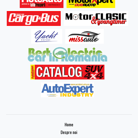
Home
Despre noi