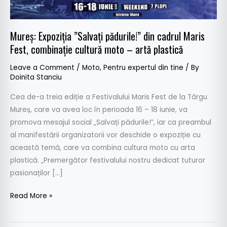
Fest,
combinație
cultură
Mureș: Expoziția ”Salvați pădurile!” din cadrul Maris
moto
Fest, combinație cultură moto – artă plastică
–
Leave a Comment
/
Moto
,
Pentru expertul din tine
/ By
artă
Doinita Stanciu
plastică
Cea de-a treia ediție a Festivalului Maris Fest de la Târgu
Mureș, care va avea loc în perioada 16 – 18 iunie, va
promova mesajul social „Salvați pădurile!”, iar ca preambul
al manifestării organizatorii vor deschide o expoziție cu
această temă, care va combina cultura moto cu arta
plastică. „Premergător festivalului nostru dedicat tuturor
pasionaților […]
Read More »