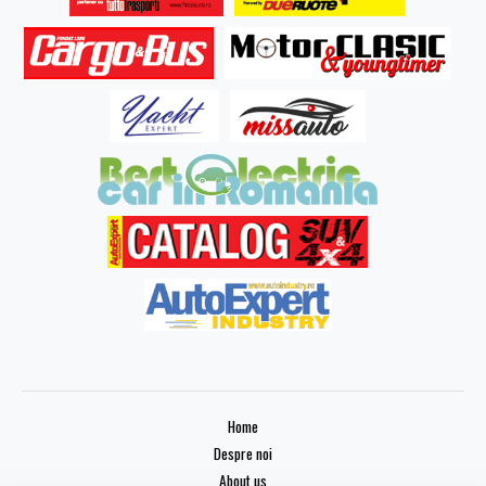
Home
Despre noi
About us