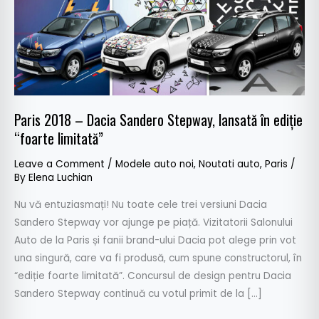
Stepway,
lansată
în
ediție
“foarte
limitată”
Paris 2018 – Dacia Sandero Stepway, lansată în ediție
“foarte limitată”
Leave a Comment
/
Modele auto noi
,
Noutati auto
,
Paris
/
By
Elena Luchian
Nu vă entuziasmați! Nu toate cele trei versiuni Dacia
Sandero Stepway vor ajunge pe piață. Vizitatorii Salonului
Auto de la Paris și fanii brand-ului Dacia pot alege prin vot
una singură, care va fi produsă, cum spune constructorul, în
“ediție foarte limitată”. Concursul de design pentru Dacia
Sandero Stepway continuă cu votul primit de la […]