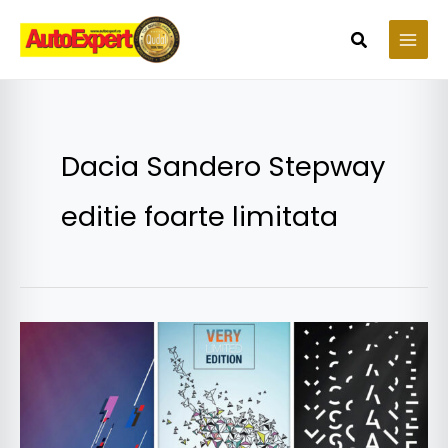
Skip
to
Search
content
Dacia Sandero Stepway
editie foarte limitata
Paris
2018
–
Dacia
Sandero