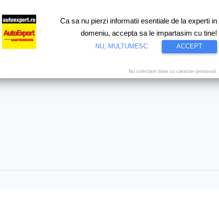
Ca sa nu pierzi informatii esentiale de la experti in
ri
Test drive
Eco
Motorsport
Proiecte speciale
Video
domeniu, accepta sa le impartasim cu tine!
NU, MULTUMESC
ACCEPT
Nu colectam date cu caracter personal.