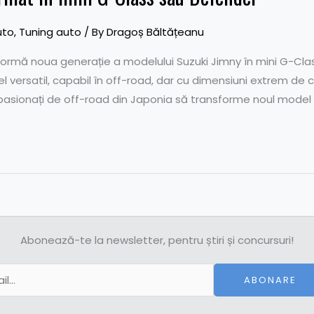
uto
,
Tuning auto
/ By
Dragoș Băltățeanu
ormă noua generație a modelului Suzuki Jimny în mini G-Cla
l versatil, capabil în off-road, dar cu dimensiuni extrem de
 pasionați de off-road din Japonia să transforme noul model în
Abonează-te la newsletter, pentru știri și concursuri!
ABONARE