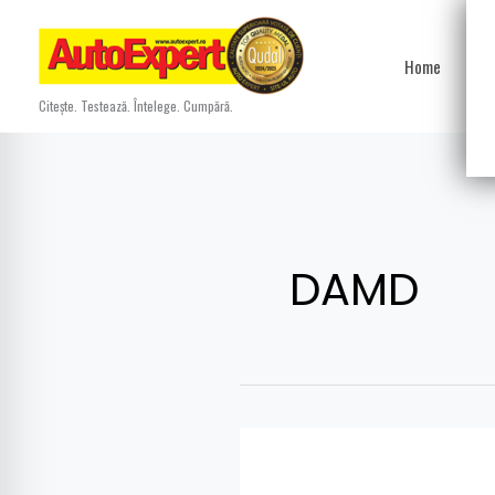
Skip
to
Home
Ști
content
Citește. Testează. Întelege. Cumpără.
DAMD
Suzuki
Jimny