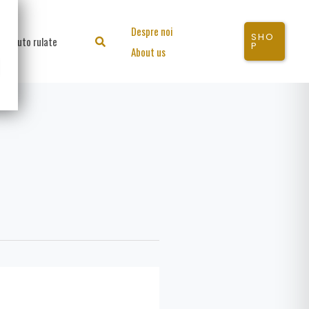
Despre noi
SHO
Auto rulate
Search
P
About us