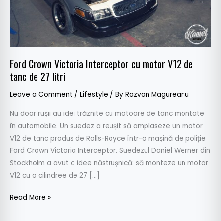
de
tanc
de
27
litri
Ford Crown Victoria Interceptor cu motor V12 de
tanc de 27 litri
Leave a Comment
/
Lifestyle
/ By
Razvan Magureanu
Nu doar rușii au idei trăznite cu motoare de tanc montate
în automobile. Un suedez a reușit să amplaseze un motor
V12 de tanc produs de Rolls-Royce într-o mașină de poliție
Ford Crown Victoria Interceptor. Suedezul Daniel Werner din
Stockholm a avut o idee năstrușnică: să monteze un motor
V12 cu o cilindree de 27 […]
Read More »