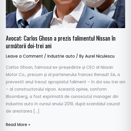
în
următorii
doi-
trei
ani
Avocat: Carlos Ghosn a prezis falimentul Nissan în
următorii doi-trei ani
Leave a Comment
/
Industrie auto
/ By
Aurel Niculescu
Carlos Ghosn, faimosul ex-președinte și CEO al Nissan
Motor Co., precum și al partenerului francez Renault SA, a
prevestit anul trecut apropiatul faliment – în doi sau trei ani
– al constructorului nipon. Această opinie, conform
Bloomberg, a fost exprimată de cunoscutul manager din
industria auto în cursul anului 2019, după scandalul cauzat
de arestarea […]
Read More »